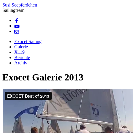
Susi Seepferdchen
Sailingteam
Exocet Sailing
Galerie
X119
Berichte
Archiv
Exocet Galerie 2013